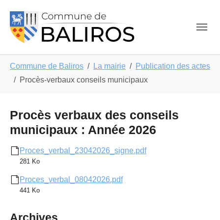
Skip to main navigation
Aller au contenu principal
Skip to page footer
Vous êtes ici:
Commune de Baliros
La mairie
Publication des actes
Procès-verbaux conseils municipaux
Procès verbaux des conseils
municipaux : Année 2026
Proces_verbal_23042026_signe.pdf
281 Ko
Proces_verbal_08042026.pdf
441 Ko
Archives